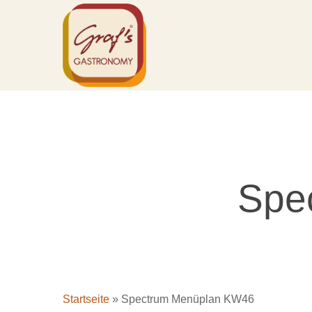
Skip
to
main
content
Spe
Startseite
»
Spectrum Menüplan KW46