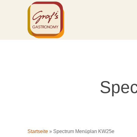
Skip
to
main
content
Spec
Startseite
»
Spectrum Menüplan KW25e