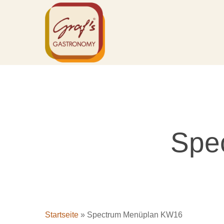
Skip
to
main
content
Spe
Startseite
»
Spectrum Menüplan KW16