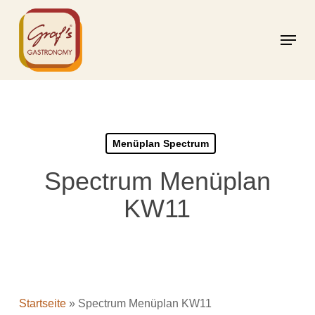
Skip
to
Menu
main
content
Menüplan Spectrum
Spectrum Menüplan
KW11
Startseite
»
Spectrum Menüplan KW11