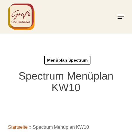
Skip
to
Menu
main
content
Menüplan Spectrum
Spectrum Menüplan
KW10
Startseite
»
Spectrum Menüplan KW10