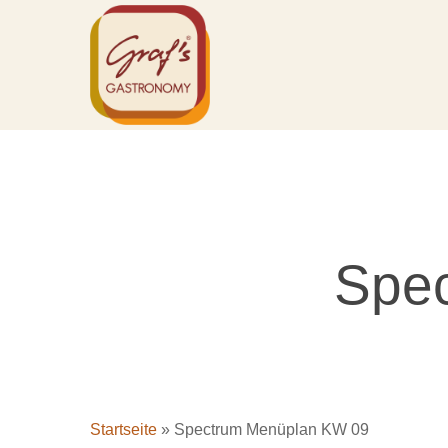
Skip
to
main
content
Spe
Startseite
»
Spectrum Menüplan KW 09