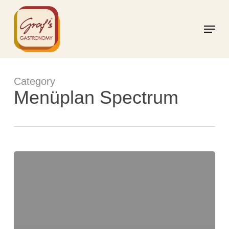
Skip
to
Menu
main
content
Category
Menüplan Spectrum