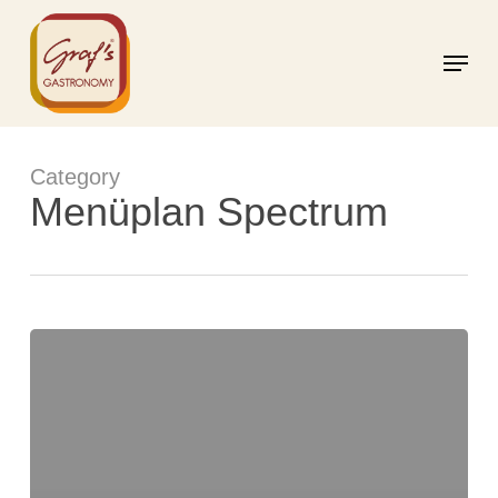
Skip
to
Menu
main
content
Category
Menüplan Spectrum